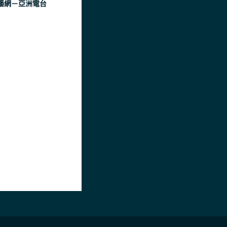
播網－亞洲電台