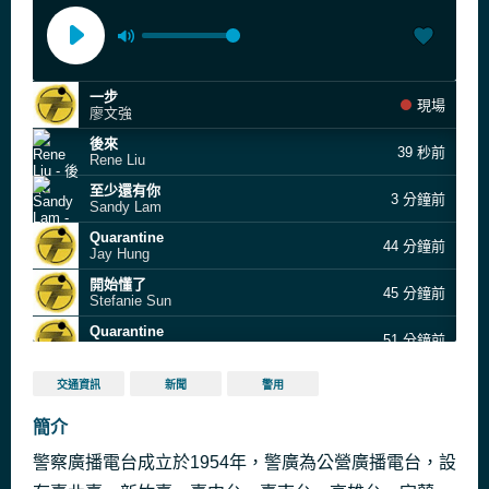
一步
現場
廖文強
後來
39 秒前
Rene Liu
至少還有你
3 分鐘前
Sandy Lam
Quarantine
44 分鐘前
Jay Hung
開始懂了
45 分鐘前
Stefanie Sun
Quarantine
51 分鐘前
Jay Hung
天天開心
56 分鐘前
交通資訊
新聞
警用
PA PUN BAND
再見煙火
簡介
57 分鐘前
卓義峯
警察廣播電台成立於1954年，警廣為公營廣播電台，設
On the Playground
57 分鐘前
Dominik Hauser