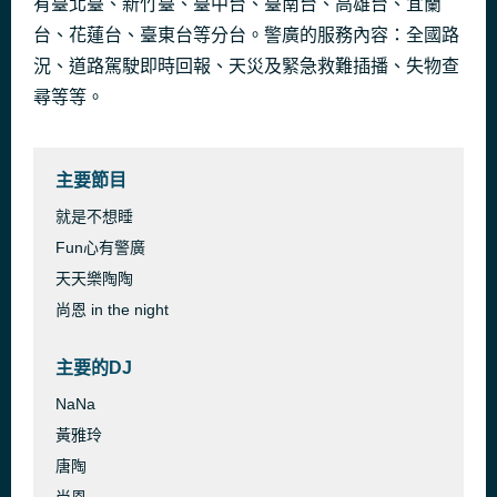
有臺北臺、新竹臺、臺中台、臺南台、高雄台、宜蘭
Chase the Donkey
台、花蓮台、臺東台等分台。警廣的服務內容：全國路
58 分鐘前
Dominik Hauser
況、道路駕駛即時回報、天災及緊急救難插播、失物查
尋等等。
主要節目
就是不想睡
Fun心有警廣
天天樂陶陶
尚恩 in the night
主要的DJ
NaNa
黃雅玲
唐陶