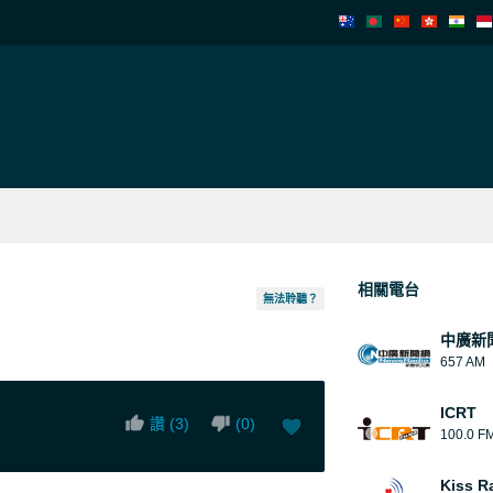
相關電台
無法聆聽？
中廣新
657 AM
ICRT
讚 (
3
)
(
0
)
100.0 F
Kiss R