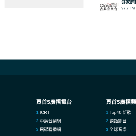
好家庭
97.7 FM
頁首5廣播電台
頁首5廣播
ICRT
Top40 新歌
中廣音樂網
談話節目
飛碟聯播網
全球音樂