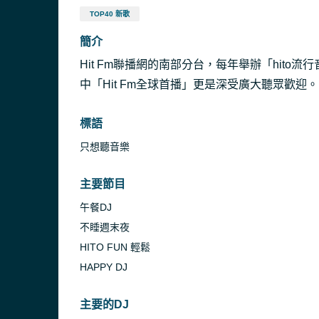
TOP40 新歌
簡介
Hit Fm聯播網的南部分台，每年舉辦「hit
中「Hit Fm全球首播」更是深受廣大聽眾歡迎。
標語
只想聽音樂
主要節目
午餐DJ
不睡週末夜
HITO FUN 輕鬆
HAPPY DJ
主要的DJ