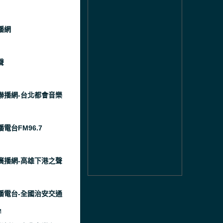
播網
聲
聯播網-台北都會音樂
電台FM96.7
廣播網-高雄下港之聲
播電台-全國治安交通
M