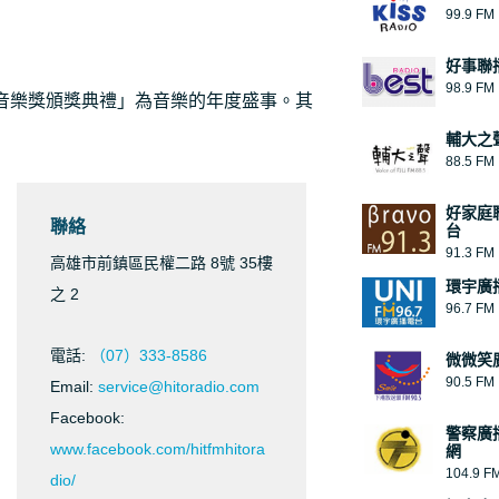
99.9 FM
好事聯
98.9 FM
o流行音樂獎頒獎典禮」為音樂的年度盛事。其
輔大之
88.5 FM
好家庭
聯絡
台
91.3 FM
高雄市前鎮區民權二路 8號 35樓
環宇廣播
之 2
96.7 FM
電話:
（07）333-8586
微微笑
90.5 FM
Email:
service@hitoradio.com
Facebook:
警察廣
www.facebook.com/hitfmhitora
網
104.9 F
dio/