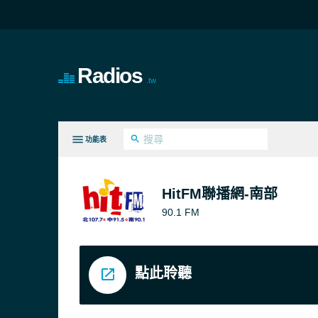
Radios
.tw
功能表
全部類型
HitFM聯播網-南部
90.1 FM
點此聆聽