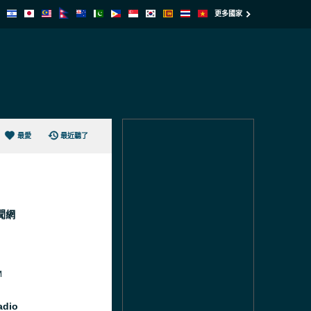
更多國家
最愛
最近聽了
聞網
M
adio