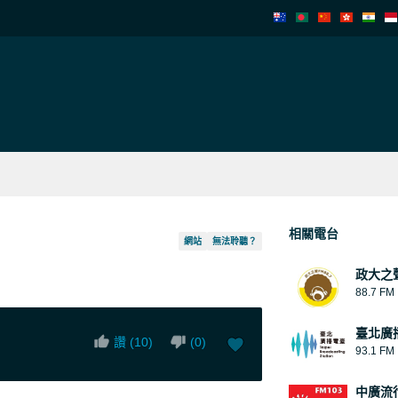
相關電台
網站
無法聆聽？
政大之
88.7 FM
臺北廣
讚 (
10
)
(
0
)
93.1 FM
中廣流