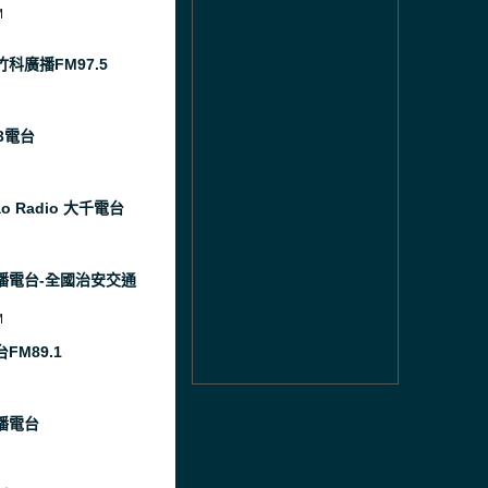
M
竹科廣播FM97.5
3電台
ao Radio 大千電台
播電台-全國治安交通
M
FM89.1
播電台