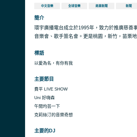
中文音樂
全球音樂
商業新聞
新聞
簡介
環宇廣播電台成立於1995年，致力於推廣慈
音樂會、歌手簽名會。更是桃園，新竹，苗栗地
標語
以愛為名，有你有我
主要節目
費平 LIVE SHOW
Uni 好嗨森
午間均芸一下
克莉絲汀的音樂奇想
主要的DJ