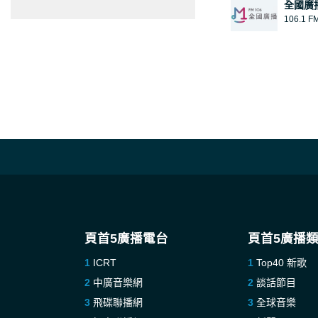
全國廣播
106.1 F
頁首5廣播電台
頁首5廣播
ICRT
Top40 新歌
中廣音樂網
談話節目
飛碟聯播網
全球音樂