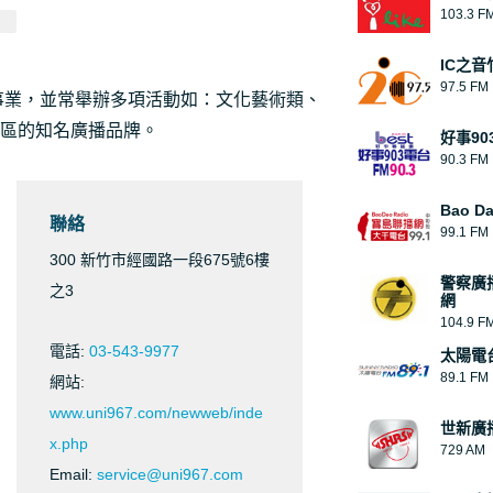
103.3 F
IC之音
97.5 FM
善事業，並常舉辦多項活動如：文化藝術類、
區的知名廣播品牌。
好事90
90.3 FM
Bao D
聯絡
99.1 FM
300 新竹市經國路一段675號6樓
警察廣
之3
網
104.9 F
電話:
03-543-9977
太陽電台
89.1 FM
網站:
www.uni967.com/newweb/inde
世新廣
x.php
729 AM
Email:
service@uni967.com