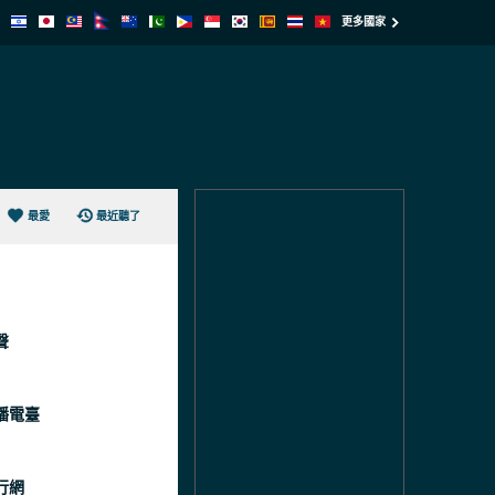
更多國家
最愛
最近聽了
聲
播電臺
行網