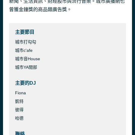
新聞、生活資訊、財經股市與流行音樂。城市廣播網也
此刻唱給你
曾獲金鐘獎的商品類廣告獎。
30 分鐘前
Tiger Hu
主要節目
城市打勾勾
城市c'afe
城市音House
城市YA間部
主要的DJ
Fiona
凱特
彼得
哈德
聯絡