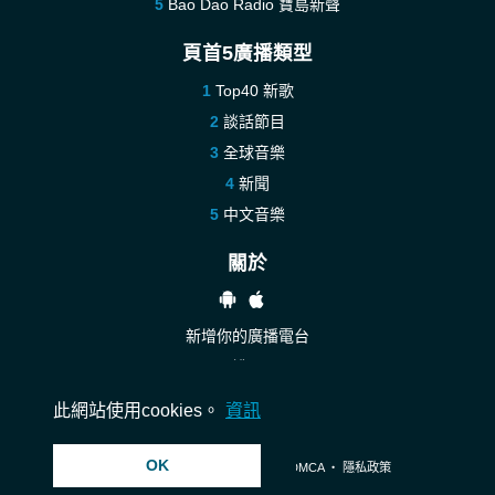
Bao Dao Radio 寶島新聲
頁首5廣播類型
Top40 新歌
談話節目
全球音樂
新聞
中文音樂
關於
新增你的廣播電台
說明
聯絡我們
此網站使用cookies。
資訊
OK
© 2026 InstantAudio. 版權所有. ・
DMCA
・
隱私政策