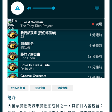
Like A Woman
現場
The Tony Rich Project
我們都孤單 (我们都孤单)
1 分鐘前
JS
到處亂走
6 分鐘前
劉若英
終於了解自由
12 分鐘前
Eric Chou
Love Is Like a Tide
17 分鐘前
Della Wu
Groove Overcast
21 分鐘前
Fonkmasters
SUNDAY - FUNDAY
21 分鐘前
TOP40 新歌
亞洲音樂
全球音樂
Mathias Mersch
不是每个恋曲都有美好回忆
簡介
21 分鐘前
林志颖
大苗栗廣播為城市廣播網成員之一，其節目內容包含：
MA JI GO|麻吉GO
26 分鐘前
U:NUS