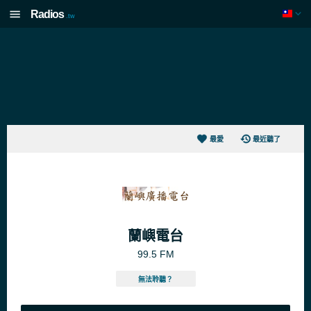
Radios
.tw
最愛
最近聽了
蘭嶼電台
99.5 FM
無法聆聽？