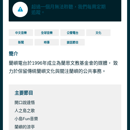
超過一個月無法聆聽，我們每周定期
追蹤。
中文音樂
全球音樂
公營電台
文化
新聞
時事
談話節目
簡介
蘭嶼電台於1996年成立為蘭恩文教基金會的媒體， 致
力於保留傳統蘭嶼文化與關注蘭嶼的公共事務。
主要節目
開口說達悟
人之島之歌
小島Fun音樂
蘭嶼的涼亭