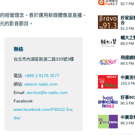
92.7 FM
的經營理念，善於運用新媒體像是直播、
好家庭
台
多元的影音節目。
91.3 FM
輔大之
88.5 FM
聯絡
飛揚調
台北市內湖區新湖二路333號3樓
89.5 FM
電話:
+886 2 8178 3577
中廣流
103.3 F
網站:
www.tr-radio.com
Email:
service@tr-radio.com
好事90
Facebook:
90.3 FM
www.facebook.com/FM102.5ra
中廣音
dio/
96.3 FM