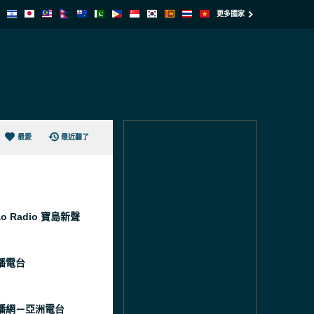
更多國家
最愛
最近聽了
ao Radio 寶島新聲
播電台
播網－亞洲電台