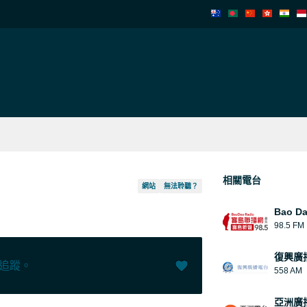
相關電台
網站
無法聆聽？
Bao D
98.5 FM
復興廣
追蹤。
558 AM
讚 (
1
)
(
0
)
亞洲廣