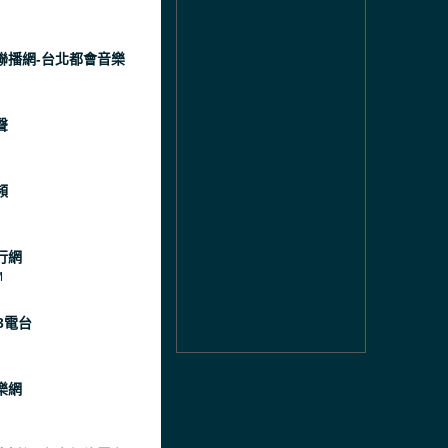
聯播網-台北都會音樂
聲
頻
行網
M
3電台
樂網